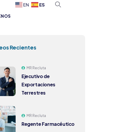
ES
EN
ENOS
eos Recientes
MR Recluta
Ejecutivo de
Exportaciones
Terrestres
MR Recluta
Regente Farmacéutico