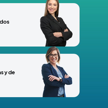
ndos
s y de