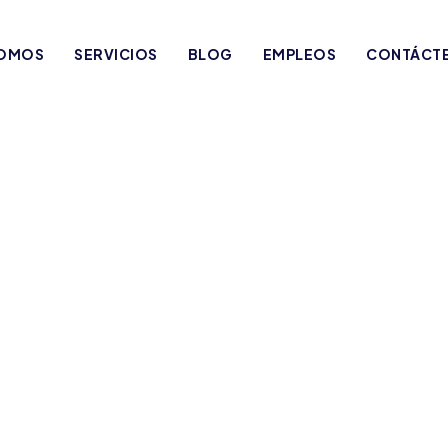
SOMOS
SERVICIOS
BLOG
EMPLEOS
CONTÁCT
uado para las
su negocio.
úsqueda de perfiles
cutivos, combinando
ecializadas y alcance
alento estratégico.