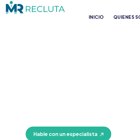
INICIO
QUIENES 
Encuentre el talento adec
posiciones que impulsan 
Acompañamos a las organizaciones en la b
técnicos, profesionales, gerenciales y eje
experiencia de mercado, metodologías esp
regional para acelerar la contratación de t
Hable con un especialista