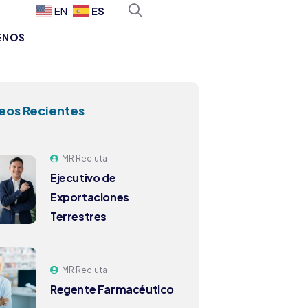
ES
EN
ENOS
eos Recientes
MR Recluta
Ejecutivo de
Exportaciones
Terrestres
MR Recluta
Regente Farmacéutico