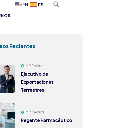
ES
EN
ENOS
eos Recientes
MR Recluta
Ejecutivo de
Exportaciones
Terrestres
MR Recluta
Regente Farmacéutico