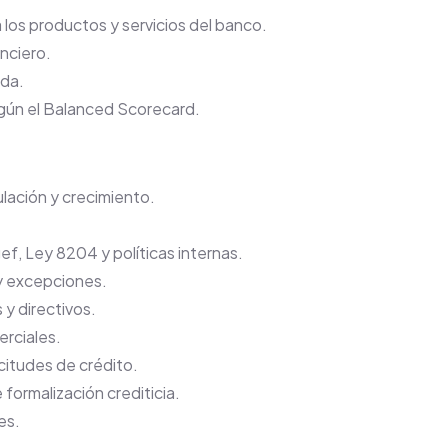
los productos y servicios del banco.
anciero.
ada.
egún el Balanced Scorecard.
lación y crecimiento.
f, Ley 8204 y políticas internas.
y excepciones.
y directivos.
erciales.
citudes de crédito.
ormalización crediticia.
es.