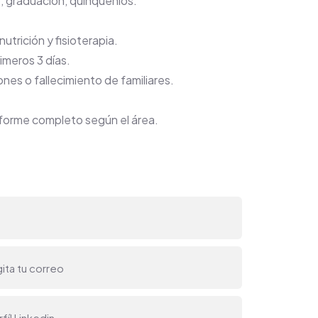
, graduación, quinquenios.
utrición y fisioterapia.
imeros 3 días.
nes o fallecimiento de familiares.
niforme completo según el área.