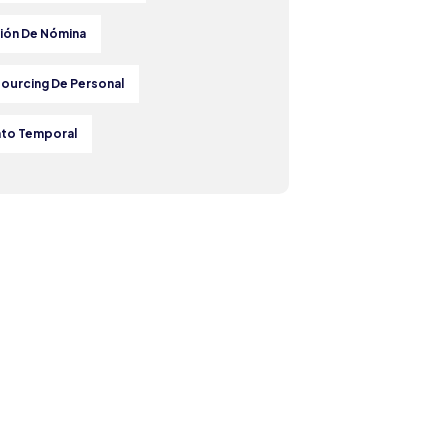
ión De Nómina
ourcing De Personal
nto Temporal