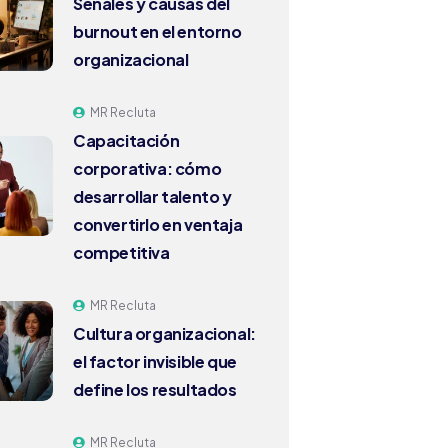
Señales y causas del
burnout en el entorno
organizacional
MR Recluta
Capacitación
corporativa: cómo
desarrollar talento y
convertirlo en ventaja
competitiva
MR Recluta
Cultura organizacional:
el factor invisible que
define los resultados
MR Recluta