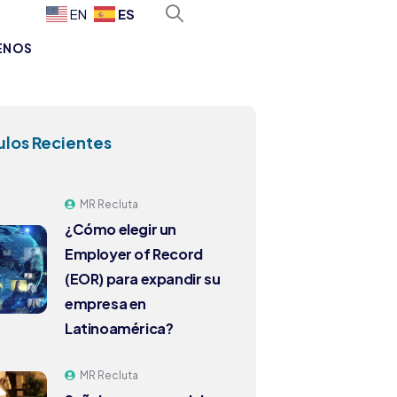
ES
EN
ENOS
ulos Recientes
MR Recluta
¿Cómo elegir un
Employer of Record
(EOR) para expandir su
empresa en
Latinoamérica?
MR Recluta