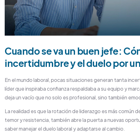
Cuando se va un buen jefe: Có
incertidumbre y el duelo por u
En el mundo laboral, pocas situaciones generan tanta incer
líder que inspiraba confianza respaldaba a su equipo y marca
deja un vacío que no solo es profesional, sino también emo
La realidad es que la rotación de liderazgo es más común 
temor y resistencia, también abre la puerta a nuevas oport
saber manejar el duelo laboral y adaptarse al cambio.